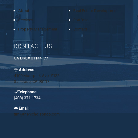
About
Real Estate Development
Services
Portfolio
Property Management
Contact
CONTACT US
CA DRE# 01144177
Address:
4100 Moorpark Ave. #122
San Jose, CA 95117
Telephone:
(408) 371-1734
Email:
tim@thenicholsonco.com